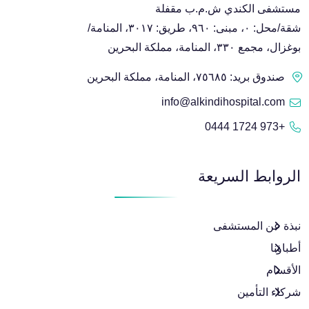
مستشفى الكندي ش.م.ب مقفلة
شقة/محل: ٠، مبنى: ٩٦٠، طريق: ٣٠١٧، المنامة/
بوغزال، مجمع ٣٣٠، المنامة، مملكة البحرين
صندوق بريد: ٧٥٦٨٥، المنامة، مملكة البحرين
info@alkindihospital.com
+973 1724 0444
الروابط السريعة
نبذة عن المستشفى
أطباؤنا
الأقسام
شركاء التأمين