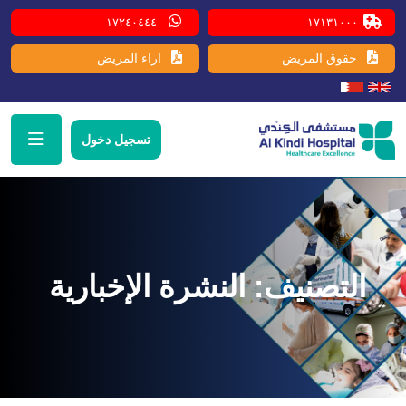
١٧٢٤٠٤٤٤
١٧١٣١٠٠٠
حقوق المريض
اراء المريض
تسجيل دخول
التصنيف:
النشرة الإخبارية ​