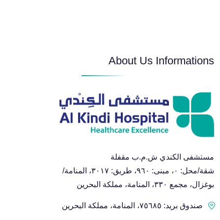
أمراض الأذن والأنف والحنجرة
About Us Informations
أمراض القلب وضغط الدم
أمراض الجهاز الهضمي والكبد
قسم طب وصحة الفم والأسنان
مستشفى الكندي ش.م.ب مقفلة
طب وجراحة الأطفال
شقة/محل: ٠، مبنى: ٩٦٠، طريق: ٣٠١٧، المنامة/
بوغزال، مجمع ٣٣٠، المنامة، مملكة البحرين
أمراض النساء والتوليد والجراحة النسائية
صندوق بريد: ٧٥٦٨٥، المنامة، مملكة البحرين
البولية وتأخر الحمل