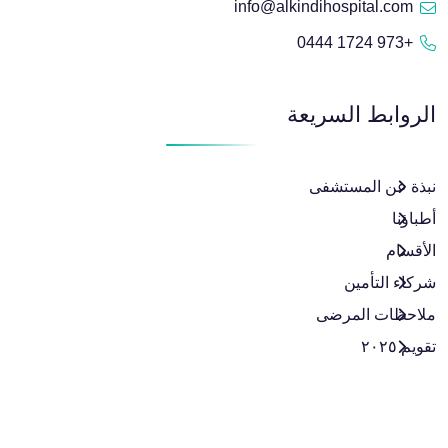
info@alkindihospital.com
+973 1724 0444
الأمراض الباطنية، الغدد الصماء،
والسكري
الروابط السريعة
التخدير وإدارة الألم
نبذة عن المستشفى
الجراحة العامة وجراحة المناظير
أطباؤنا
وجراحة الأورام
الأقسام
شركاء التأمين
ملاحظات المرضى
تقويم ٢٠٢٥