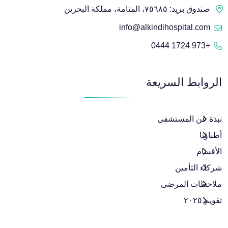
أمراض النساء والتوليد والجراحة النسائية
صندوق بريد: ٧٥٦٨٥، المنامة، مملكة البحرين
البولية وتأخر الحمل
info@alkindihospital.com
+973 1724 0444
الأمراض الباطنية، الغدد الصماء،
والسكري
الروابط السريعة
التخدير وإدارة الألم
نبذة عن المستشفى
الجراحة العامة وجراحة المناظير
أطباؤنا
وجراحة الأورام
الأقسام
شركاء التأمين
ملاحظات المرضى
تقويم ٢٠٢٥