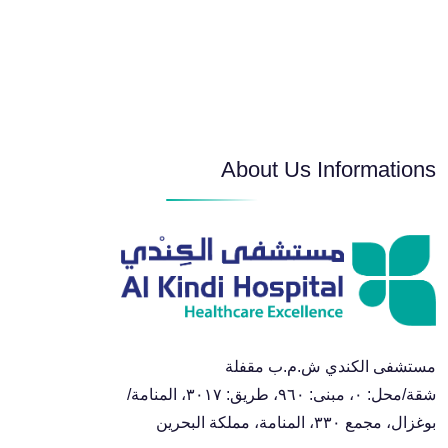
قسم الطوارئ
أمراض الأذن والأنف والحنجرة
About Us Informations
أمراض القلب وضغط الدم
أمراض الجهاز الهضمي والكبد
قسم طب وصحة الفم والأسنان
مستشفى الكندي ش.م.ب مقفلة
طب وجراحة الأطفال
شقة/محل: ٠، مبنى: ٩٦٠، طريق: ٣٠١٧، المنامة/
بوغزال، مجمع ٣٣٠، المنامة، مملكة البحرين