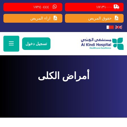
١٧٢٤٠٤٤٤
١٧١٣١٠٠٠
حقوق المريض
اراء المريض
تسجيل دخول
أمراض الكلى