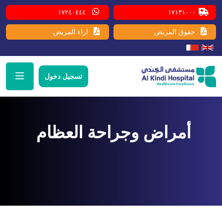
١٧٢٤٠٤٤٤
١٧١٣١٠٠٠
حقوق المريض
اراء المريض
تسجيل دخول
أمراض وجراحة العظام