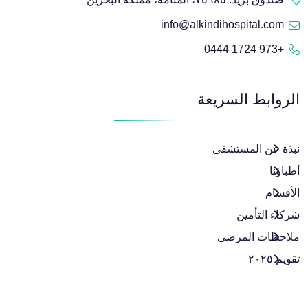
info@alkindihospital.com
+973 1724 0444
الروابط السريعة
نبذة عن المستشفى
أطباؤنا
الأقسام
شركاء التأمين
ملاحظات المرضى
تقويم ٢٠٢٥