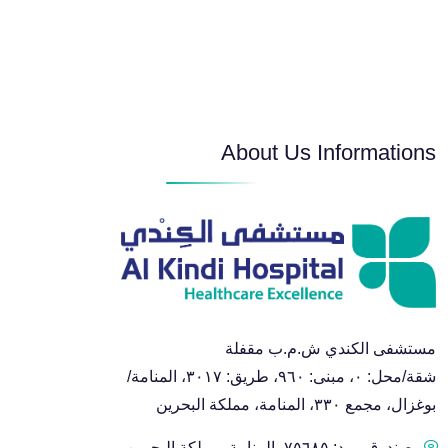
About Us Informations
مستشفى الكندي ش.م.ب مقفلة
شقة/محل: ٠، مبنى: ٩٦٠، طريق: ٣٠١٧، المنامة/
بوغزال، مجمع ٣٣٠، المنامة، مملكة البحرين
صندوق بريد: ٧٥٦٨٥، المنامة، مملكة البحرين