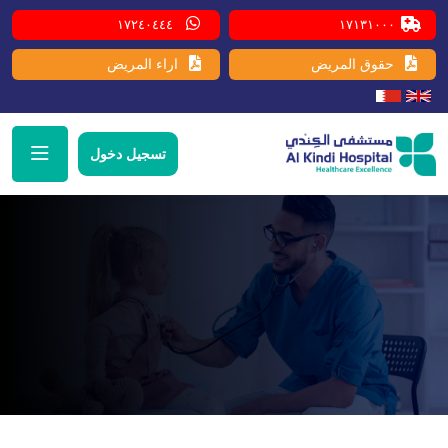
١٧٢٤٠٤٤٤
١٧١٣١٠٠٠
حقوق المريض
اراء المريض
تسجيل دخول