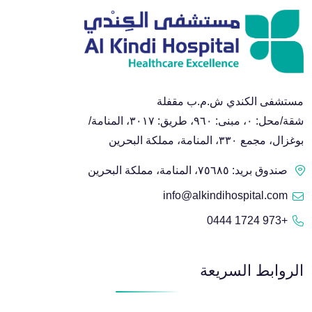
مستشفى الكندي ش.م.ب مقفلة
شقة/محل: ٠، مبنى: ٩٦٠، طريق: ٣٠١٧، المنامة/
بوغزال، مجمع ٣٣٠، المنامة، مملكة البحرين
صندوق بريد: ٧٥٦٨٥، المنامة، مملكة البحرين
info@alkindihospital.com
+973 1724 0444
الروابط السريعة