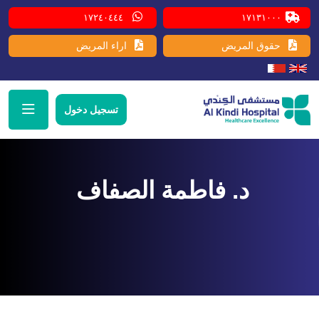
١٧٢٤٠٤٤٤
١٧١٣١٠٠٠
حقوق المريض
اراء المريض
تسجيل دخول
د. فاطمة الصفاف