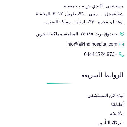
مستشفى الكندي ش.م.ب مقفلة
شقة/محل: ٠، مبنى: ٩٦٠، طريق: ٣٠١٧، المنامة/
بوغزال، مجمع ٣٣٠، المنامة، مملكة البحرين
صندوق بريد: ٧٥٦٨٥، المنامة، مملكة البحرين
info@alkindihospital.com
+973 1724 0444
الروابط السريعة
نبذة عن المستشفى
أطباؤنا
الأقسام
شركاء التأمين