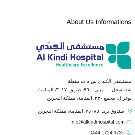
About Us Informations
مستشفى الكندي ش.م.ب مقفلة
شقة/محل: ٠، مبنى: ٩٦٠، طريق: ٣٠١٧، المنامة/
بوغزال، مجمع ٣٣٠، المنامة، مملكة البحرين
صندوق بريد: ٧٥٦٨٥، المنامة، مملكة البحرين
info@alkindihospital.com
+973 1724 0444