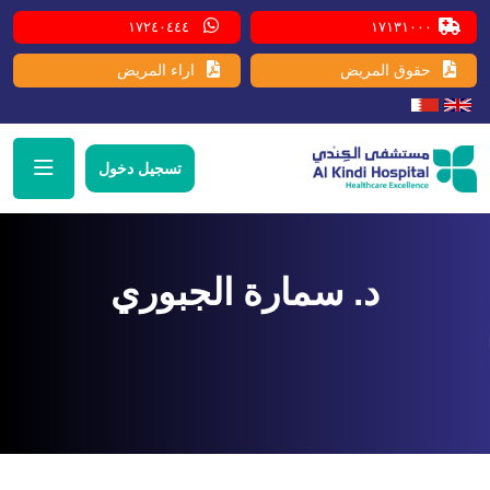
١٧٢٤٠٤٤٤
١٧١٣١٠٠٠
حقوق المريض
اراء المريض
تسجيل دخول
د. سمارة الجبوري