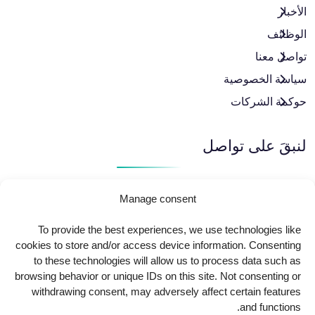
الأخبار
الوظائف
تواصل معنا
سياسة الخصوصية
حوكمة الشركات
لنبقَ على تواصل
Manage consent
To provide the best experiences, we use technologies like
cookies to store and/or access device information. Consenting
to these technologies will allow us to process data such as
browsing behavior or unique IDs on this site. Not consenting or
Copyright
2025
AlkindiHospital
. All Rights Reserved
withdrawing consent, may adversely affect certain features
and functions.
Powered by
Urbansoft