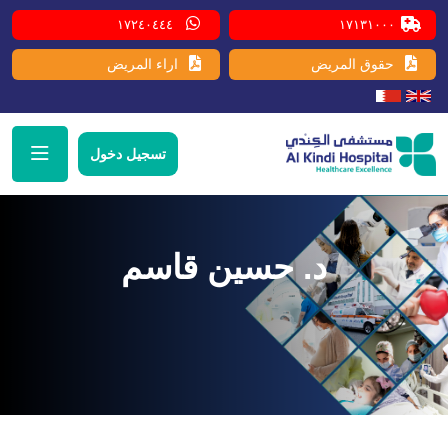
١٧٢٤٠٤٤٤
١٧١٣١٠٠٠
حقوق المريض
اراء المريض
تسجيل دخول
د. حسين قاسم