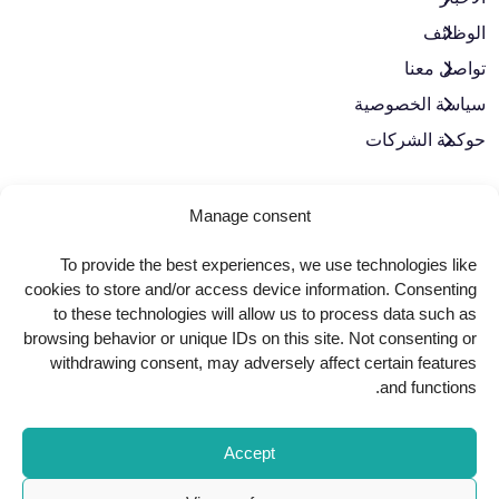
الوظائف
تواصل معنا
سياسة الخصوصية
حوكمة الشركات
لنبقَ على تواصل
Manage consent
To provide the best experiences, we use technologies like
cookies to store and/or access device information. Consenting
to these technologies will allow us to process data such as
browsing behavior or unique IDs on this site. Not consenting or
withdrawing consent, may adversely affect certain features
and functions.
Copyright
2025
AlkindiHospital
. All Rights Reserved
Accept
Powered by
Urbansoft