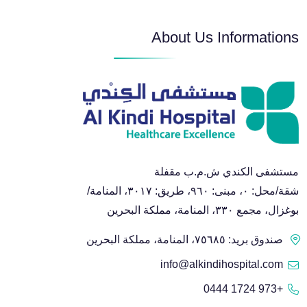
About Us Informations
مستشفى الكندي ش.م.ب مقفلة
شقة/محل: ٠، مبنى: ٩٦٠، طريق: ٣٠١٧، المنامة/
بوغزال، مجمع ٣٣٠، المنامة، مملكة البحرين
صندوق بريد: ٧٥٦٨٥، المنامة، مملكة البحرين
info@alkindihospital.com
+973 1724 0444