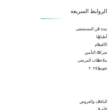
الروابط السريعة
نبذة عن المستشفى
أطباؤنا
الأقسام
شركاء التأمين
ملاحظات المرضى
تقويم ٢٠٢٥
الباقات والعروض​
الأخبار