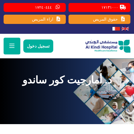
١٧٢٤٠٤٤٤
١٧١٣١٠٠٠
حقوق المريض
اراء المريض
تسجيل دخول
د. أمارجيت كور ساندو