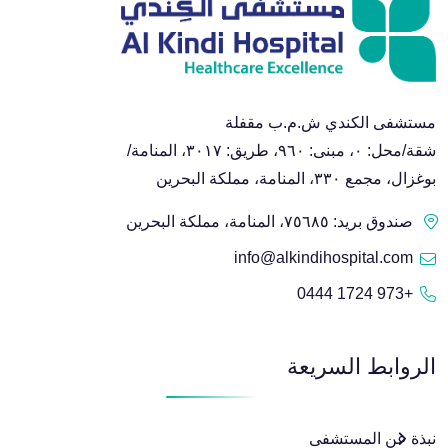
مستشفى الكندي ش.م.ب مقفلة
شقة/محل: ٠، مبنى: ٩٦٠، طريق: ٣٠١٧، المنامة/
بوغزال، مجمع ٣٣٠، المنامة، مملكة البحرين
صندوق بريد: ٧٥٦٨٥، المنامة، مملكة البحرين
info@alkindihospital.com
+973 1724 0444
الروابط السريعة
نبذة عن المستشفى