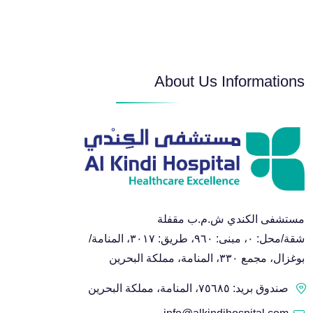
About Us Informations
مستشفى الكندي ش.م.ب مقفلة
شقة/محل: ٠، مبنى: ٩٦٠، طريق: ٣٠١٧، المنامة/
بوغزال، مجمع ٣٣٠، المنامة، مملكة البحرين
صندوق بريد: ٧٥٦٨٥، المنامة، مملكة البحرين