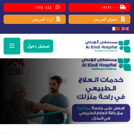
١٧٢٤٠٤٤٤
١٧١٣١٠٠٠
حقوق المريض
اراء المريض
تسجيل دخول