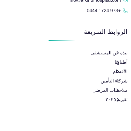
info@alkindihospital.com
+973 1724 0444
الروابط السريعة
نبذة عن المستشفى
أطباؤنا
الأقسام
شركاء التأمين
ملاحظات المرضى
تقويم ٢٠٢٥