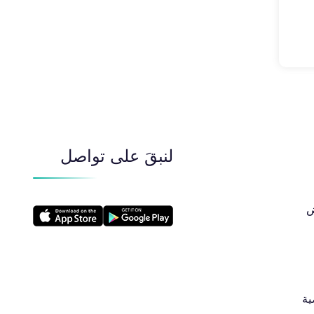
لنبقَ على تواصل
​
ية