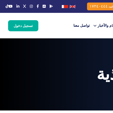
١٧٢٤٠٤٤٤
يد:
ام والأخبار
تواصل معنا
تسجيل دخول
ية