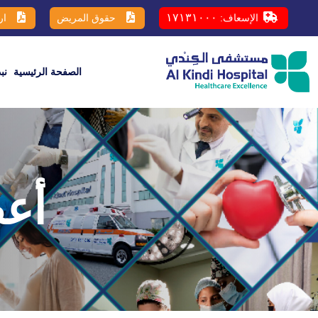
١٧١٣١٠٠٠
الإسعاف:
حقوق المريض
ار
الصفحة الرئيسية
نب
أعض