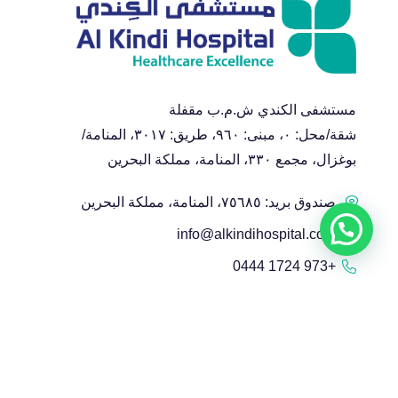
مستشفى الكندي ش.م.ب مقفلة
شقة/محل: ٠، مبنى: ٩٦٠، طريق: ٣٠١٧، المنامة/
بوغزال، مجمع ٣٣٠، المنامة، مملكة البحرين
صندوق بريد: ٧٥٦٨٥، المنامة، مملكة البحرين
info@alkindihospital.com
+973 1724 0444
ndiHospital
. All Rights Reserved Powered by
Urbansoft