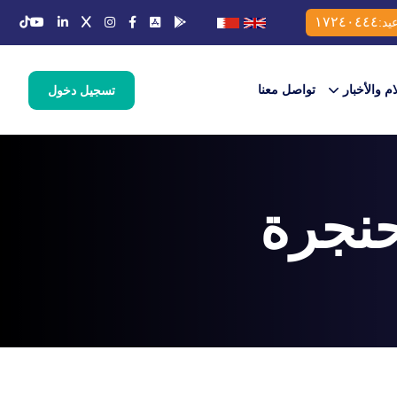
١٧٢٤٠٤٤٤
يد:
ام والأخبار
تواصل معنا
تسجيل دخول
حنجرة