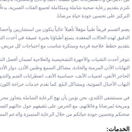
نلتزم بتقديم رعاية صحية شاملة ومتكاملة لجميع الفئات العمرية، بدءا
التركيز على تحسين جودة حياة مرضانا.
يضم القسم فريقاً طبياً مؤهلاً تأهيلاً عالياً يتكون من استشاريين وأ
الدقيق لهذه الحالات المعقدة. يتمتع أطباؤنا بخبرة عميقة في أحدث ال
بتقديم خطط علاجية فردية ومبتكرة تتناسب مع احتياجات كل مريض.
تتوفر أحدث التقنيات والأجهزة التشخيصية والعلاجية لضمان أفضل الن
التهابات الأذن المزمنة والحادة، مشاكل السمع وطنين الأذن، دوار الأذن
الحاجز الأنفي، لحميات الأنف، حساسية الأنف، اضطرابات الشم والتذو
التهاب الأحبال الصوتية، ومشاكل البلع. كما نقدم خدمات جراحة اللوزتي
في مستشفى الكندي، نحن نؤمن بأن نهج الرعاية الشاملة يتجاوز مجرد ال
ومريحة لمرضانا وعائلاتهم، مع الحرص على تثقيفهم حول حالتهم الصحية
صحتكم وتحسين جودة حياتكم من خلال الرعاية المتميزة والدعم المس
الخدمات: