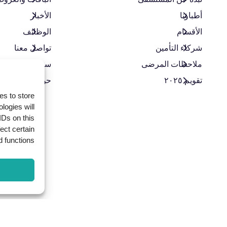
أطباؤنا
الأخبار
الأقسام
الوظائف
شركاء التأمين
تواصل معنا
ملاحظات المرضى
سياسة الخصوص
تقويم ٢٠٢٥
حوكمة الشركات
es to store
logies will
IDs on this
ect certain
 functions.
Copyright
2025
Alki