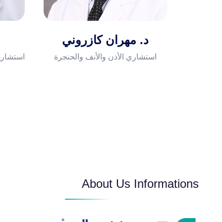
الصماء، والسكري
د. مهران كازروني
التخدير وإدارة الألم
استشاري الأذن والأنف والحنجرة
استشاري
الجراحة العامة وجراحة
المناظير وجراحة الأورام
About Us Informations