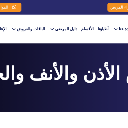
اء المريض
المواع
ذة عنا
أطباؤنا
الأقسام
دليل المرضى
الباقات والعروض​
الإعل
الأذن والأنف وال