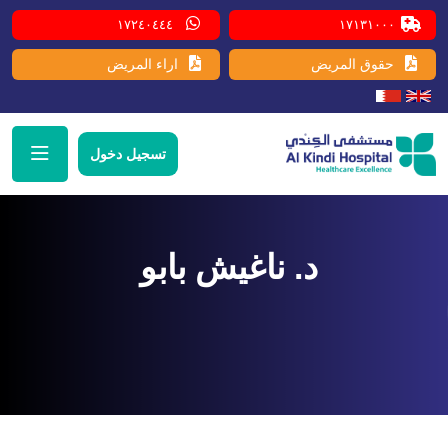
١٧٢٤٠٤٤٤
١٧١٣١٠٠٠
حقوق المريض
اراء المريض
تسجيل دخول
د. ناغيش بابو