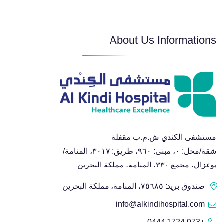
About Us Informations
مستشفى الكندي ش.م.ب مقفلة
شقة/محل: ٠، مبنى: ٩٦٠، طريق: ٣٠١٧، المنامة/
بوغزال، مجمع ٣٣٠، المنامة، مملكة البحرين
صندوق بريد: ٧٥٦٨٥، المنامة، مملكة البحرين
info@alkindihospital.com
+973 1724 0444