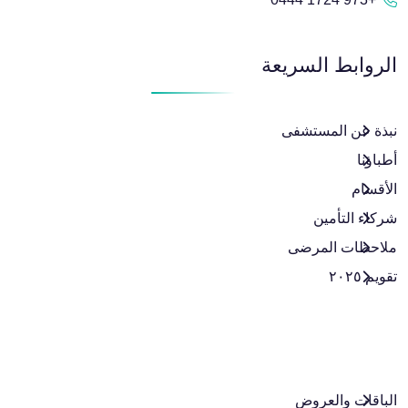
الروابط السريعة
نبذة عن المستشفى
أطباؤنا
الأقسام
شركاء التأمين
ملاحظات المرضى
تقويم ٢٠٢٥
الباقات والعروض​