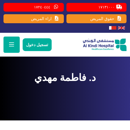
١٧٢٤٠٤٤٤
١٧١٣١٠٠٠
حقوق المريض
اراء المريض
تسجيل دخول
د. فاطمة مهدي