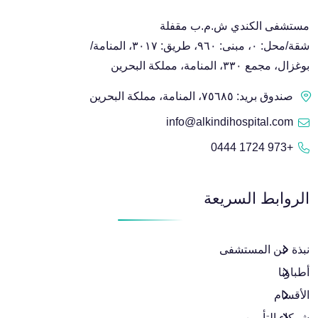
مستشفى الكندي ش.م.ب مقفلة
شقة/محل: ٠، مبنى: ٩٦٠، طريق: ٣٠١٧، المنامة/
بوغزال، مجمع ٣٣٠، المنامة، مملكة البحرين
صندوق بريد: ٧٥٦٨٥، المنامة، مملكة البحرين
info@alkindihospital.com
+973 1724 0444
الروابط السريعة
نبذة عن المستشفى
أطباؤنا
الأقسام
شركاء التأمين