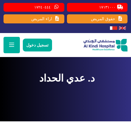
١٧٢٤٠٤٤٤
١٧١٣١٠٠٠
حقوق المريض
اراء المريض
تسجيل دخول
د. عدي الحداد