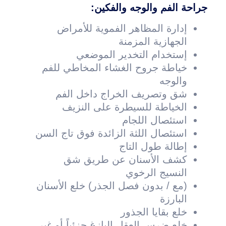
جراحة الفم والوجه والفكين:
إدارة المظاهر الفموية للأمراض
الجهازية المزمنة
إستخدام التخدير الموضعي
خياطة جروح الغشاء المخاطي للفم
والوجه
شق وتصريف الخراج داخل الفم
الخياطة للسيطرة على النزيف
استئصال اللجام
استئصال اللثة الزائدة فوق تاج السن
إطالة طول التاج
كشف الأسنان عن طريق شق
النسيج الرخوي
(مع / بدون فصل الجذر) خلع الأسنان
البارزة
خلع بقايا الجذور
خلع ضرس العقل البازغ جزئياً أو غير