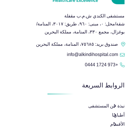
مستشفى الكندي ش.م.ب مقفلة
شقة/محل: ٠، مبنى: ٩٦٠، طريق: ٣٠١٧، المنامة/
بوغزال، مجمع ٣٣٠، المنامة، مملكة البحرين
صندوق بريد: ٧٥٦٨٥، المنامة، مملكة البحرين
info@alkindihospital.com
+973 1724 0444
الروابط السريعة
نبذة عن المستشفى
أطباؤنا
الأقسام