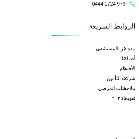
+973 1724 0444
الروابط السريعة
نبذة عن المستشفى
أطباؤنا
الأقسام
شركاء التأمين
ملاحظات المرضى
تقويم ٢٠٢٥