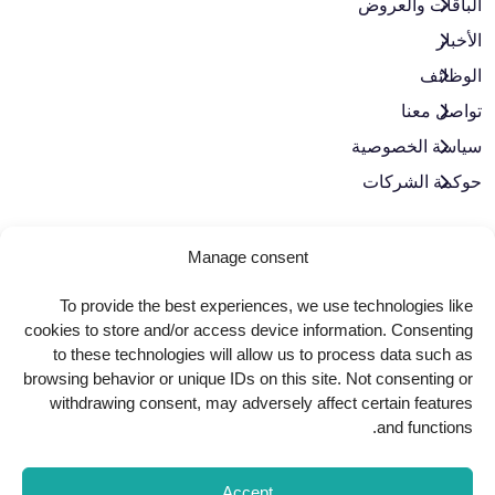
الباقات والعروض​
الأخبار
الوظائف
تواصل معنا
سياسة الخصوصية
حوكمة الشركات
لنبقَ على تواصل
Manage consent
To provide the best experiences, we use technologies like
cookies to store and/or access device information. Consenting
to these technologies will allow us to process data such as
browsing behavior or unique IDs on this site. Not consenting or
withdrawing consent, may adversely affect certain features
and functions.
Copyright
2025
AlkindiHospital
. All Rights Reserved
Accept