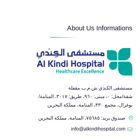
About Us Informations
مستشفى الكندي ش.م.ب مقفلة
شقة/محل: ٠، مبنى: ٩٦٠، طريق: ٣٠١٧، المنامة/
بوغزال، مجمع ٣٣٠، المنامة، مملكة البحرين
صندوق بريد: ٧٥٦٨٥، المنامة، مملكة البحرين
info@alkindihospital.com