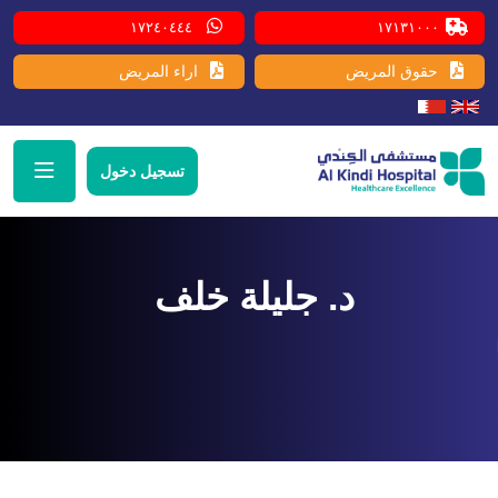
١٧٢٤٠٤٤٤
١٧١٣١٠٠٠
حقوق المريض
اراء المريض
تسجيل دخول
د. جليلة خلف