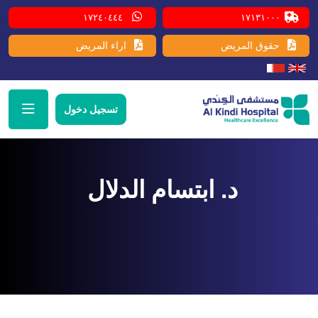
١٧٢٤٠٤٤٤
١٧١٣١٠٠٠
حقوق المريض
اراء المريض
تسجيل دخول
د. ابتسام الدلال