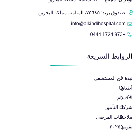
صندوق بريد: ٧٥٦٨٥، المنامة، مملكة البحرين
info@alkindihospital.com
+973 1724 0444
الروابط السريعة
نبذة عن المستشفى
أطباؤنا
الأقسام
شركاء التأمين
ملاحظات المرضى
تقويم ٢٠٢٥