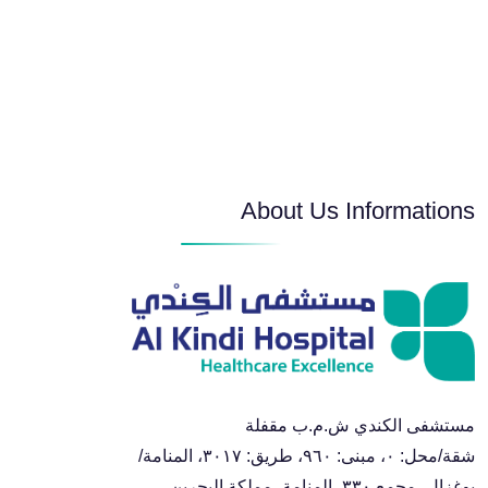
About Us Informations
مستشفى الكندي ش.م.ب مقفلة
شقة/محل: ٠، مبنى: ٩٦٠، طريق: ٣٠١٧، المنامة/
بوغزال، مجمع ٣٣٠، المنامة، مملكة البحرين