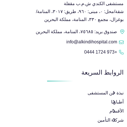
مستشفى الكندي ش.م.ب مقفلة
شقة/محل: ٠، مبنى: ٩٦٠، طريق: ٣٠١٧، المنامة/
بوغزال، مجمع ٣٣٠، المنامة، مملكة البحرين
صندوق بريد: ٧٥٦٨٥، المنامة، مملكة البحرين
info@alkindihospital.com
+973 1724 0444
الروابط السريعة
نبذة عن المستشفى
أطباؤنا
الأقسام
شركاء التأمين