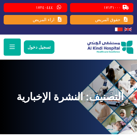
١٧٢٤٠٤٤٤
١٧١٣١٠٠٠
حقوق المريض
اراء المريض
تسجيل دخول
التصنيف:
النشرة الإخبارية ​