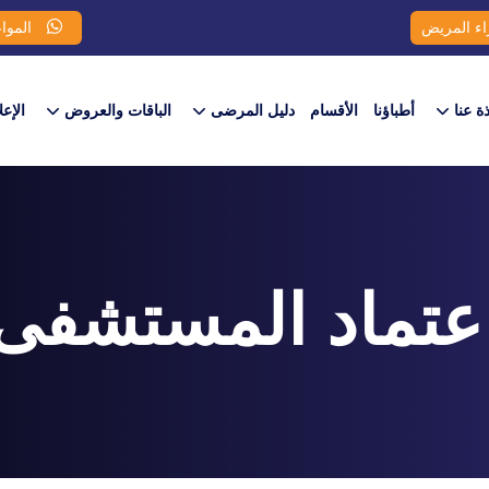
اء المريض
المواع
ذة عنا
أطباؤنا
الأقسام
دليل المرضى
الباقات والعروض​
الإعل
عتماد المستشفى